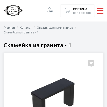
ормление
лексы
елия
Каталог
КОРЗИНА
нет товаров
ПАМЯТНИКИ
Главная
Каталог
Ограды для памятников
НАДГРОБИЯ
Скамейка из гранита - 1
ГРАНИТНЫЕ КОМПЛЕКСЫ
Скамейка из гранита - 1
ХУДОЖЕСТВЕННОЕ ОФОРМЛЕНИЕ
БРОНЗОВЫЕ ИЗДЕЛИЯ
ДОПОЛНИТЕЛЬНЫЙ ДЕКОР
ОГРАДЫ И СКАМЕЙКИ
СТРОИТЕЛЬСТВО