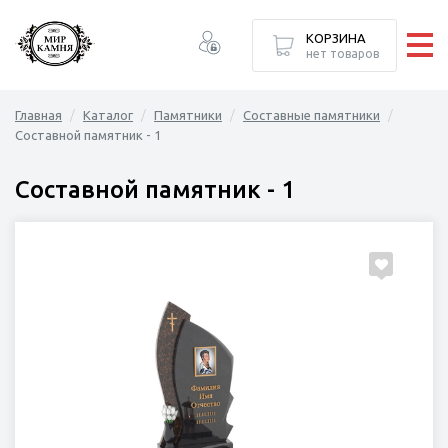
ормление
лексы
елия
Каталог
КОРЗИНА
нет товаров
ПАМЯТНИКИ
Главная
Каталог
Памятники
Составные памятники
НАДГРОБИЯ
Составной памятник - 1
ГРАНИТНЫЕ КОМПЛЕКСЫ
Составной памятник - 1
ХУДОЖЕСТВЕННОЕ ОФОРМЛЕНИЕ
БРОНЗОВЫЕ ИЗДЕЛИЯ
ДОПОЛНИТЕЛЬНЫЙ ДЕКОР
ОГРАДЫ И СКАМЕЙКИ
СТРОИТЕЛЬСТВО