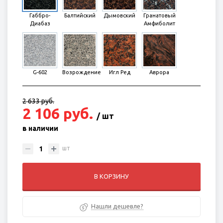
Габбро-
Балтийский
Дымовский
Гранатовый
Диабаз
Амфиболит
G-602
Возрождение
Игл Ред
Аврора
2 633 руб.
2 106 руб.
/ шт
в наличии
шт
В КОРЗИНУ
Нашли дешевле?