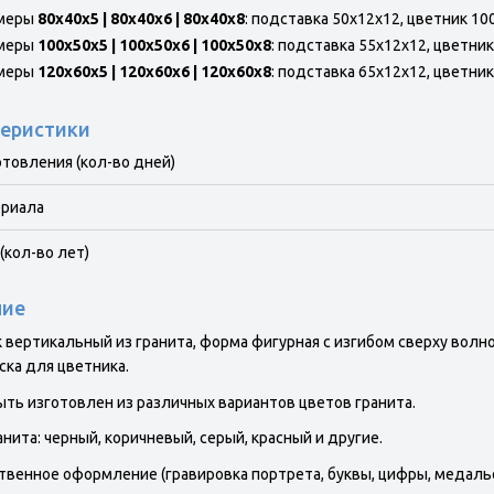
меры
80х40х5 | 80х40х6 | 80х40х8
: подставка 50х12х12, цветник 100x
меры
100х50х5 | 100х50х6 | 100х50х8
: подставка 55х12х12, цветник 
меры
120х60х5 | 120х60х6 | 120х60х8
: подставка 65х12х12, цветник 
еристики
отовления (кол-во дней)
ериала
(кол-во лет)
ние
 вертикальный из гранита, форма фигурная с изгибом сверху волно
уска для цветника.
ть изготовлен из различных вариантов цветов гранита.
анита: черный, коричневый, серый, красный и другие.
венное оформление (гравировка портрета, буквы, цифры, медаль