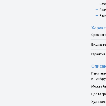
Раз
Раз
Раз
Характ
Срок изг
Вид мат
Гарантия 
Описа
Памятник
и три бр
Может бы
Цвета гр
Художест