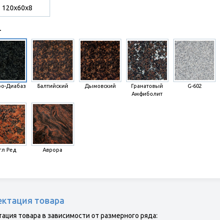
120х60х8
т
ро-Диабаз
Балтийский
Дымовский
Гранатовый
G-602
Амфиболит
гл Ред
Аврора
ктация товара
ация товара в зависимости от размерного ряда: