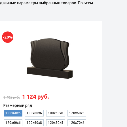
д и иные параметры выбранных товаров. По всем
-20%
-20%
ПГ-2 стела с подставкой
НД-
1 124 руб.
1 405 руб.
6 145 
Размерный ряд
Разм
100х60х5
100х60х6
100х60х8
120х60х5
Разм
120х60х6
120х60х8
120х70х5
120х70х6
Цвет