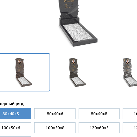
мерный ряд
80x40x5
80x40x6
80x40x8
1
100x50x6
100x50x8
120х60х5
1