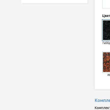
Цве
Габб
И
Компле
Комплект