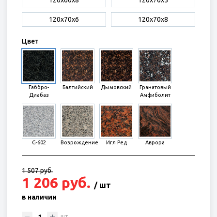
120х60х8
120х70х5
120х70х6
120х70х8
Цвет
Габбро-
Балтийский
Дымовский
Гранатовый
Диабаз
Амфиболит
G-602
Возрождение
Игл Ред
Аврора
1 507 руб.
1 206 руб.
/ шт
в наличии
шт