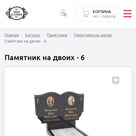
ормление
лексы
елия
Каталог
КОРЗИНА
нет товаров
ПАМЯТНИКИ
Главная
Каталог
Памятники
Памятники на двоих
НАДГРОБИЯ
Памятник на двоих - 6
ГРАНИТНЫЕ КОМПЛЕКСЫ
Памятник на двоих - 6
ХУДОЖЕСТВЕННОЕ ОФОРМЛЕНИЕ
БРОНЗОВЫЕ ИЗДЕЛИЯ
ДОПОЛНИТЕЛЬНЫЙ ДЕКОР
ОГРАДЫ И СКАМЕЙКИ
СТРОИТЕЛЬСТВО