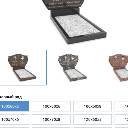
мерный ряд
100х60х5
100х60х6
100х60х8
1
100х70х6
100х70х8
120х60х5
1