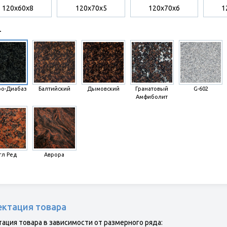
120х60х8
120х70х5
120х70х6
1
т
ро-Диабаз
Балтийский
Дымовский
Гранатовый
G-602
Амфиболит
гл Ред
Аврора
ктация товара
ация товара в зависимости от размерного ряда: