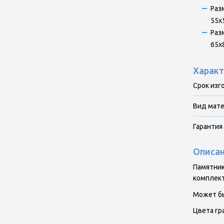
Раз
55x5
Раз
65x8
Характ
Срок изг
Вид мат
Гарантия 
Описа
Памятник
комплект
Может бы
Цвета гр