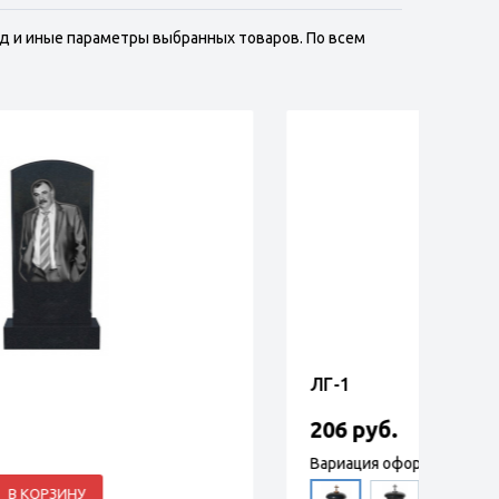
д и иные параметры выбранных товаров. По всем
БЦ-3
ХП-1
388 руб.
353
в нал
Вариация оформления