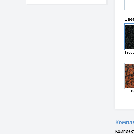
Цве
Габб
И
Компле
Комплект