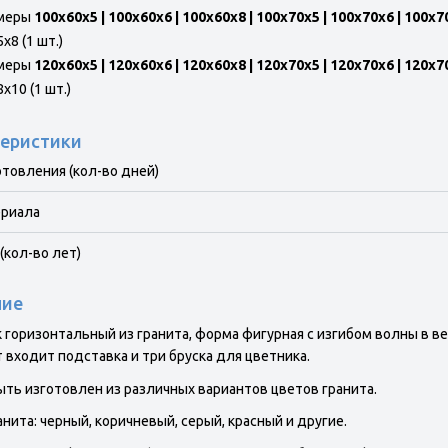
меры
100х60х5 | 100х60х6 | 100х60х8 | 100x70x5 | 100x70x6 | 100x7
x8 (1 шт.)
меры
120х60х5 | 120х60х6 | 120х60х8 | 120х70х5 | 120х70х6 | 120х7
x10 (1 шт.)
еристики
отовления (кол-во дней)
ериала
(кол-во лет)
ние
 горизонтальный из гранита, форма фигурная с изгибом волны в ве
 входит подставка и три бруска для цветника.
ть изготовлен из различных вариантов цветов гранита.
анита: черный, коричневый, серый, красный и другие.